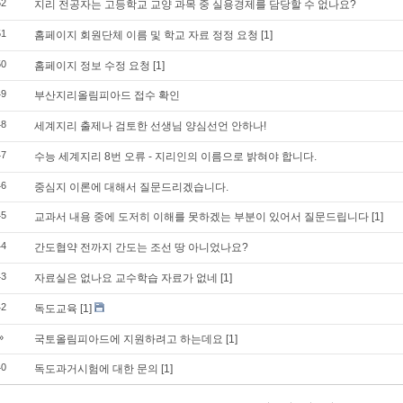
52
지리 전공자는 고등학교 교양 과목 중 실용경제를 담당할 수 없나요?
51
홈페이지 회원단체 이름 및 학교 자료 정정 요청
[1]
50
홈페이지 정보 수정 요청
[1]
49
부산지리올림피아드 접수 확인
48
세계지리 출제나 검토한 선생님 양심선언 안하나!
47
수능 세계지리 8번 오류 - 지리인의 이름으로 밝혀야 합니다.
46
중심지 이론에 대해서 질문드리겠습니다.
45
교과서 내용 중에 도저히 이해를 못하겠는 부분이 있어서 질문드립니다
[1]
44
간도협약 전까지 간도는 조선 땅 아니었나요?
43
자료실은 없나요 교수학습 자료가 없네
[1]
42
독도교육
[1]
»
국토올림피아드에 지원하려고 하는데요
[1]
40
독도과거시험에 대한 문의
[1]