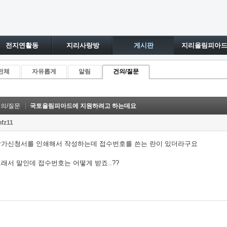
전지연활동
지리사랑방
게시판
지리올림피아
전체
자유롭게
알림
건의/질문
의/질문
국토올림피아드에 지원하려고 하는데요
hfz11
참가신청서를 인쇄해서 작성하는데 접수번호를 쓴는 란이 있더라구요
래서 말인데 접수번호는 어떻게 받죠..??