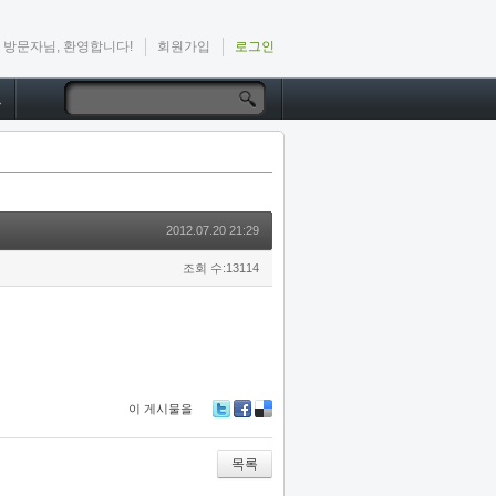
방문자님, 환영합니다!
회원가입
로그인
드
2012.07.20 21:29
조회 수:13114
이 게시물을
Tw
Fa
De
itte
ce
lici
r
bo
ou
목록
ok
s