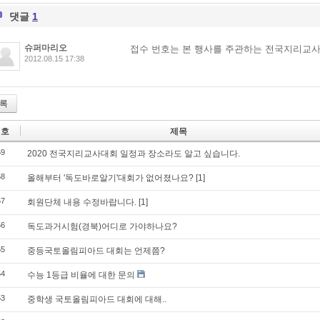
댓글
1
슈퍼마리오
접수 번호는 본 행사를 주관하는 전국지리교
2012.08.15 17:38
록
번호
제목
59
2020 전국지리교사대회 일정과 장소라도 알고 싶습니다.
58
올해부터 '독도바로알기'대회가 없어졌나요?
[1]
57
회원단체 내용 수정바랍니다.
[1]
56
독도과거시험(경북)어디로 가야하나요?
55
중등국토올림피아드 대회는 언제쯤?
54
수능 1등급 비율에 대한 문의
53
중학생 국토올림피아드 대회에 대해..