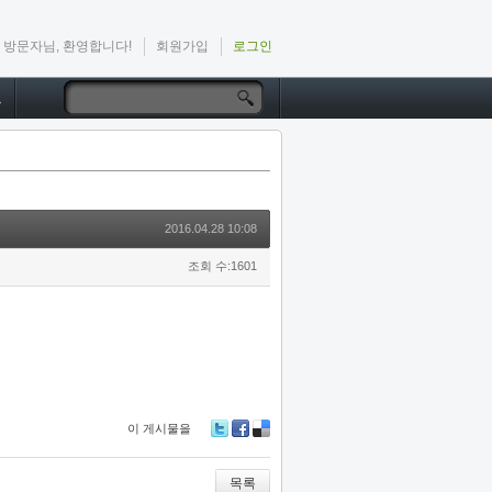
방문자님, 환영합니다!
회원가입
로그인
드
2016.04.28 10:08
조회 수:1601
이 게시물을
Tw
Fa
De
itte
ce
lici
r
bo
ou
목록