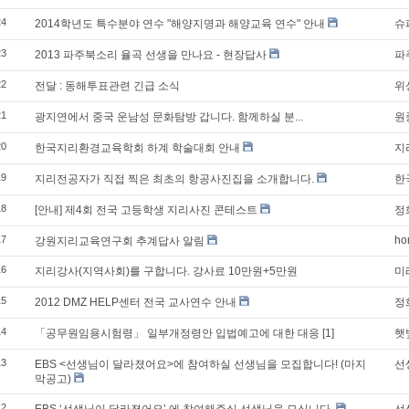
24
2014학년도 특수분야 연수 "해양지명과 해양교육 연수" 안내
슈
23
2013 파주북소리 율곡 선생을 만나요 - 현장답사
파
22
전달 : 동해투표관련 긴급 소식
위
21
광지연에서 중국 운남성 문화탐방 갑니다. 함께하실 분...
원
20
한국지리환경교육학회 하계 학술대회 안내
지
19
지리전공자가 직접 찍은 최초의 항공사진집을 소개합니다.
한
18
[안내] 제4회 전국 고등학생 지리사진 콘테스트
정
17
ho
강원지리교육연구회 추계답사 알림
16
지리강사(지역사회)를 구합니다. 강사료 10만원+5만원
미
15
2012 DMZ HELP센터 전국 교사연수 안내
정
14
「공무원임용시험령」 일부개정령안 입법예고에 대한 대응
[1]
햇
13
EBS <선생님이 달라졌어요>에 참여하실 선생님을 모집합니다! (마지
선
막공고)
12