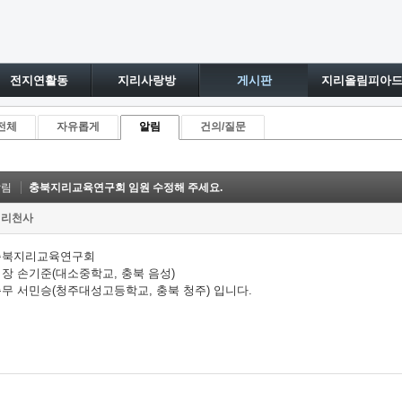
전지연활동
지리사랑방
게시판
지리올림피아
전체
자유롭게
알림
건의/질문
알림
충북지리교육연구회 임원 수정해 주세요.
지리천사
충북지리교육연구회
장 손기준(대소중학교, 충북 음성)
무 서민승(청주대성고등학교, 충북 청주) 입니다.