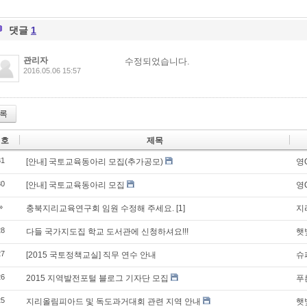
댓글
1
관리자
수정되었습니다.
2016.05.06 15:57
록
번호
제목
31
[안내] 국토교육동아리 모집(추가공모)
영
30
[안내] 국토교육동아리 모집
영
»
충북지리교육연구회 임원 수정해 주세요.
[1]
지
28
다들 국가지도집 학교 도서관에 신청하셔요!!!
햇
27
[2015 국토정책교실] 직무 연수 안내
슈
26
2015 지역발전포털 블로그 기자단 모집
푸
25
지리올림피아드 및 독도과거대회 관련 지역 안내
햇