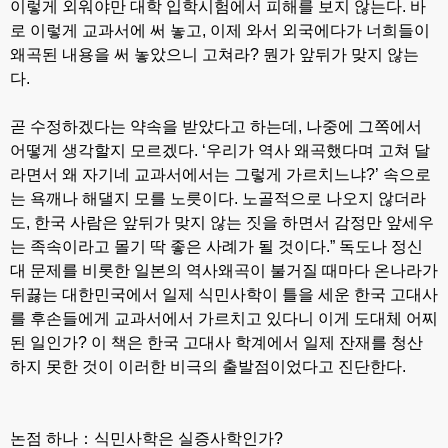
이렇게 외워야만 대학 입학시험에서 피해를 보지 않는다. 바
로 이렇게 교과서에 써 놓고, 이제 와서 외국에다가 너희들이
왜곡된 내용을 써 놓았으니 고쳐라? 뭔가 앞뒤가 맞지 않는
다.
곧 수정하겠다는 약속을 받았다고 하는데, 나중에 그쪽에서
어떻게 생각할지 모르겠다. ‘우리가 역사 왜곡했다며 고쳐 달
라면서 왜 자기네 교과서에서는 그렇게 가르치느냐?’ 속으로
는 욕깨나 해댈지 모를 노릇이다. 노골적으로 나오지 않더라
도, 한국 사람은 앞뒤가 맞지 않는 짓을 하면서 감정만 앞세우
는 족속이라고 몰기 딱 좋은 사례가 될 것이다.”
독도나 정신
대 문제를 비롯한 일본의 역사왜곡이 불거질 때마다 온나라가
뒤끓는 대한민국에서 일제 식민사학이 틀을 세운 한국 고대사
를 후손들에게 교과서에서 가르치고 있다니 이게 도대체 어찌
된 일인가? 이 책은 한국 고대사 학계에서 일제 잔재를 청산
하지 못한 것이 이러한 비극의 출발점이었다고 진단한다.
논점 하나：식민사학은 실증사학인가?