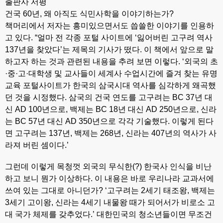
출판사 서평
건국 60년, 왜 아직도 식민사학을 이야기하는가?
책머리에서 저자는 흥미있으면서도 씁쓸한 이야기를 인용하
고 있다. “얼마 전 각종 포털 사이트에 ‘잃어버린 고구려 역사
137년을 찾았다’는 제목의 기사가 떴다. 이 책에서 앞으로 말
하고자 하는 것과 관련된 내용을 추려 보면 이렇다.
‘외국의 초
·중·고·대학생 및 교사들이 세계사 수업시간에 즐겨 찾는 유명
교육 포털사이트가 한국의 삼국시대 역사를 심각하게 왜곡했
던 것을 시정했다. 삼국의 건국 연도를 고구려는 BC 37년 대
신 AD 100년으로, 백제는 BC 18년 대신 AD 250년으로, 신라
는 BC 57년 대신 AD 350년으로 각각 기술했다. 이렇게 된다
면 고구려는 137년, 백제는 268년, 신라는 407년의 역사가 사
라져 버린 셈이다.’
그런데 이렇게 목청껏 외국의 무식한(?) 한국사 인식을 비난
하고 보니 뭔가 이상하다. 이 내용은 바로 우리나라 교과서에
쓰여 있는 그대로 아니던가? ‘고구려는 2세기 태조왕, 백제는
3세기 고이왕, 신라는 4세기 내물왕 때가 되어서가 비로소 고
대 국가 체제를 갖추었다.’ 대한민국의 청소년들이면 무조건