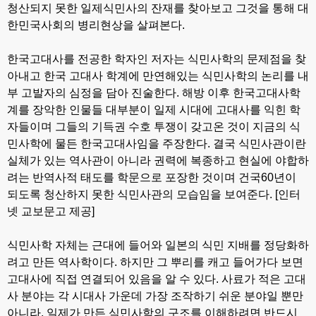
청산되지 못한 일제식민사의 잔재를 찾아보고 그것을 통해 대
한민국사회의 병리현상을 살펴본다.
한국고대사를 전공한 학자인 저자는 식민사학의 문제점을 찾
아내고 한국 고대사 학계에 만연해있는 식민사학의 논리를 내
부 고발자의 심정을 담아 진술한다. 해방 이후 한국고대사학
계를 장악한 인물들 대부분이 일제 시대에 고대사를 익힌 학
자들이며 그들의 기득권 수호 투쟁이 갖고온 것이 지금의 식
민사학에 물든 한국고대사임을 주장한다. 결국 식민사관이란
실체가 있는 역사관이 아니라 권력에 복종하고 현실에 야합하
려는 반역사적 태도를 학문으로 포장한 것이며 건국60년이
되도록 청산하지 못한 식민사관의 모습임을 보여준다. [인터
넷 교보문고 제공]
식민사학 자체는 근대에 들어와 일본의 식민 지배를 정당화하
려고 만든 역사학이다. 하지만 그 뿌리를 캐고 들어가다 보면
고대사에 직접 연결되어 있음을 알 수 있다. 사료가 적은 고대
사 분야는 각 시대사 가운데 가장 조작하기 쉬운 분야일 뿐만
아니라, 일제가 만든 식민사학의 구조를 이해하려면 반드시