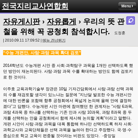
전국지리교사연합회
Menu
자유게시판
›
자유롭게
› 우리의 뜻 관
철을 위해 꼭 공청회 참석합시다.
도정훈
| 2010.09.11 17:09:52 |
메뉴 건너뛰기
“수능 개편안, 사탐·과탐 과목 확대 검토"
2014학년도 수능개편 시안 중 사회·과학탐구 과목을 1개만 선택하도록 했
던 방안이 재논의된다. 사탐·과탐 과목 수를 확대하는 방안도 함께 검토키
로 한 것이다.
이주호 교육과학기술부 장관은 10일 기자간담회에서 사탐·과탐 선택 과목
의 수를 재검토할 생각이 있느냐는 질문에 “지난달 발표한 수능 개편시안
에 대한 반론을 포함해 향후 공청회에서 폭넓게 논의해 올해 안에 결정하
겠다”고 답했다. 수능개편 시안 마련에 참여했던 한 관계자는 “사탐 6과목,
과탐 4과목 중 하나를 선택하는 기존 안과 사탐 10과목, 과탐 8과목 중 두
개를 선택하는 안을 공청회에서 함께 제시해 논의할 계획”이라고 말했다.
개편 시안이 사탐·과탐 과목을 대폭 통합해 하나만 선택하도록 하자 사회·
과학교사와 교육단체들은 선택 과목을 늘려야 한다고 주장했다. 국·영·수
중심으로 학교 교육이 편중될 것이라는 비판도 있었다.
-중앙일