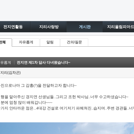
전지연활동
지리사랑방
게시판
지리올림피아
전체
자유롭게
알림
건의/질문
자유롭게
전지연 제1차 답사 다녀왔습니다~
지리(김차곤)
진으로나마 그 감흥(?)을 전달하고자 합니다~
행을 맡아주신 경지연 선생님들..그리고 조헌 박사님..너무 수고하셨습니다~
분에 엄청 많이 배워갑니다~~~
가지 안타까운 점은...4대강 건설로 여기저기 파헤쳐진..습지며..주변 경관들..너