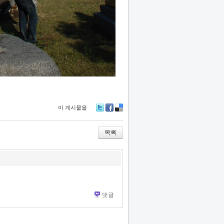
이 게시물을
Tw
Fa
De
itte
ce
lici
r
bo
ou
목록
ok
s
댓글