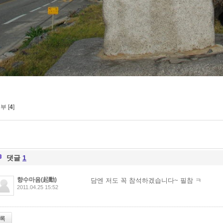
부 [
4
]
댓글
1
향수마음(起勳)
담엔 저도 꼭 참석하겠습니다~ 필참 ㅋ
2011.04.25 15:52
록