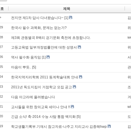
번호
제목
»
전지연 제1차 답사 다녀왔습니다~
[1]
김
29
한국사 필수 과목화, 문제는 없는가?
위
28
w
제3회 관동별곡 8백리 걷기문화 축전에 초청합니다.
27
고등교육법 일부개정법률안에 대한 성명서
위
26
역사 필수화 움직임
[1]
서
25
마음이 뿌듯..
[5]
관
24
한국지역지리학회 2011 동계학술대회 안내
위
23
2011년 독도지킴이 거점학교 모집 공고
조
22
다음 아고라에 올려봤습니다
겨
21
w
교사들을 위한 창의교육 세미나 안내 !!
20
긴급 소식! 축-2014 수능 사탐 통합 백지화
[5]
도
19
학교생활기록부.기재시 참고자료-나주고 지리교사 김종해hwp
김