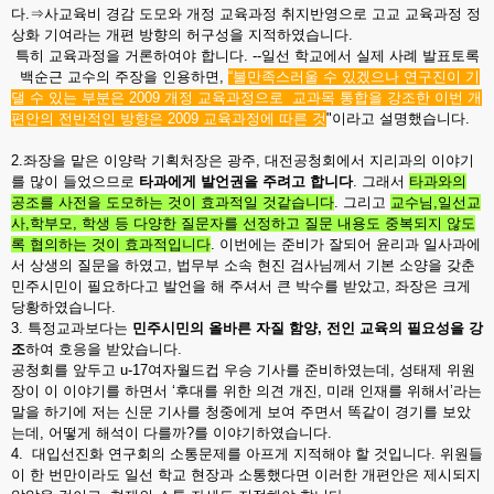
다.⇒사교육비 경감 도모와 개정 교육과정 취지반영으로 고교 교육과정 정
상화 기여라는 개편 방향의 허구성을 지적하였습니다.
특히 교육과정을 거론하여야 합니다. --일선 학교에서 실제 사례 발표토록
백순근 교수의 주장을 인용하면,
“불만족스러울 수 있겠으나 연구진이 기
댈 수 있는 부분은 2009 개정 교육과정으로
교과목 통합을 강조한 이번 개
편안의 전반적인 방향은 2009 교육과정에 따른 것
"이라고 설명했습니다.
2.좌장을 맡은 이양락 기획처장은 광주, 대전공청회에서 지리과의 이야기
를 많이 들었으므로
타과에게 발언권을 주려고 합니다
. 그래서
타과와의
공조를 사전을 도모하는 것이 효과적일 것같습니다
. 그리고
교수님,일선교
사,학부모, 학생 등 다양한 질문자를 선정하고 질문 내용도 중복되지 않도
록 협의하는 것이 효과적입니다
. 이번에는 준비가 잘되어 윤리과 일사과에
서 상생의 질문을 하였고, 법무부 소속 현진 검사님께서 기본 소양을 갖춘
민주시민이 필요하다고 발언을 해 주셔서 큰 박수를 받았고, 좌장은 크게
당황하였습니다.
3. 특정교과보다는
민주시민의 올바른 자질 함양, 전인 교육의 필요성을
강
조
하여 호응을 받았습니다.
공청회를 앞두고 u-17여자월드컵 우승 기사를 준비하였는데, 성태제 위원
장이 이 이야기를 하면서 ‘후대를 위한 의견 개진, 미래 인재를 위해서’라는
말을 하기에 저는 신문 기사를 청중에게 보여 주면서 똑같이 경기를 보았
는데, 어떻게 해석이 다를까?를 이야기하였습니다.
4. 대입선진화 연구회의 소통문제를 아프게 지적해야 할 것입니다. 위원들
이 한 번만이라도 일선 학교 현장과 소통했다면 이러한 개편안은 제시되지