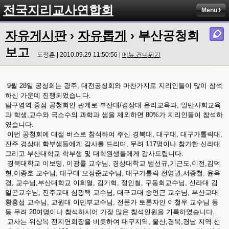
전국지리교사연합회
Menu
자유게시판
›
자유롭게
› 부산공청회
보고
도정훈 | 2010.09.29 11:50:56 |
메뉴 건너뛰기
9월 28일 공청회는 광주, 대전공청회와 마찬가지로 지리인들이 많이 참석
하신 가운데 진행되었습니다.
탐구영역 중점 공청회인 관계로 부산대/경상대 윤리교육과, 일반사회교육
과 학생,교수와 극소수의 과학과 샘을 제외하면 80%가 지리인들이 참석하
였습니다.
이번 공청회에 대절 버스로 참석하여 주신 경북대, 대구대, 대구가톨릭대,
진주 경상대 학부생들에게 감사를 드리며, 무려 117명이나 참가한 신라대
그리고 부산대학교 학부생 및 대학원생들에게 감사드립니다.
경북대학교 이보영, 이광률 교수님, 경상대학교 범선규,기근도,이전,김덕
현,이종호 교수님, 대구대 오정준교수님, 대구가톨릭 전영권,서종철, 윤옥
경, 교수님,부산대학교 이희열, 김기혁, 정인철, 구동회교수님, 신라대 김
일곤교수님, 진주교대 심광택 교수님, 대구교대 송언근 교수님, 부산교대
황홍섭 교수님, 교원대 이민부교수님, 전문가 토론자인 이철우 교수님 등
등 무려 20여명이나 참석하시어 가장 많은 참석인원을 기록하였습니다.
교사는 위상복 전지연회장을 비롯하여 대구지역, 울산,경북,경남 지역 선