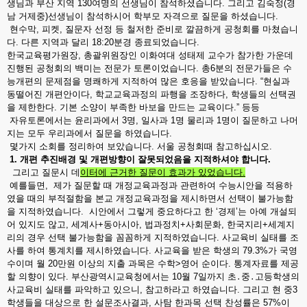
생님과 부산 지역 130여명의 선생님이 참석하셨습니다. 그리고 김숙정(경
남 거제중)선생님이 참석하시어 학부모 자격으로 질문을 하셨습니다.
현수막, 피켓, 질문자 선정 등 철저한 준비로 깔끔하게 공청회를 마쳤습니
다. 다른 지역과 달리 18:20분경 종료되었습니다.
한국교육평가원장, 총괄위원장인 이화여대 성태제 교수가 참가한 가운데
진행된 공청회의 백미는 전문가 토론이었습니다. 총6분의 전문가들은 수
능개편의 문제점을 명쾌하게 지적하여 많은 호응을 받았습니다. “현실과
동떨어진 개편안이다, 학교교육과정의 파행을 조장하다, 학생들의 선택권
을 제한한다. 기본 소양이 부족한 바보을 만드는 교육이다.” 등등
자유토론에서는 윤리과에서 3명, 일사과 1명 물리과 1명이 질문하고 나머
지는 모두 우리과에서 질문을 하였습니다.
몇가지 소회를 정리하여 보았습니다. 서울 공청회때 참고하십시오.
1. 개편 추진배경 및 개편방향이 잘못되었음을 지적하셔야 합니다.
그리고 질문시 데
이터에 근거한 질문이 효과가 있었습니다.
예를들면, 제가 질문할 때 개정교육과정과 관련하여 수능시안을 적용하
였을 때의 부적절함을 본교 개정교육과정을 제시하면서 선택이 불가능함
을 지적하였습니다. 시안에서 그렇게 중요하다고 한 ‘경제’는 아예 개설되
어 있지도 않고, 세계사+동아시아, 법과정치+사회문화, 한국지리+세계지
리의 경우 선택 불가능함을 꼼꼼하게 지적하였습니다. 사교육비 실태를 조
사를 하여 통계치를 제시하였습니다. 사교육을 받은 학생의 79.3%가 국영
수이며 월 20만원 이상의 지출 과목은 수학>영어 순이다. 통계자료를 제공
할 의향이 있다. 부산광역시교육청에서는 10월 7일까지 초․중․고등학생의
사교육비 실태를 파악하고 있으니, 참고하라고 하였습니다. 그리고 현 중3
학생들을 대상으로 한 설문조사결과, 사탐 한과목 선택 찬성률은 57%이