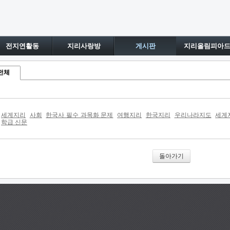
전지연활동
지리사랑방
게시판
지리올림피아
전체
세계지리
사회
한국사 필수 과목화 문제
여행지리
한국지리
우리나라지도
세계
학급 신문
돌아가기