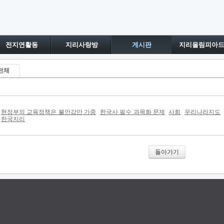
전지연활동
지리사랑방
게시판
지리올림피아
전체
현정부의 교육정책은 불안감만 가중
한국사 필수 과목화 문제
사회
우리나라지도
한국지리
돌아가기