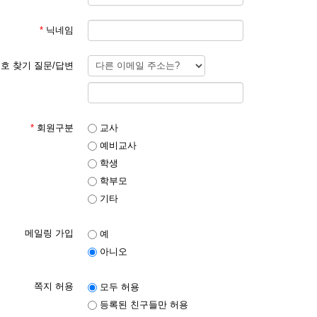
*
닉네임
호 찾기 질문/답변
*
회원구분
교사
예비교사
학생
학부모
기타
메일링 가입
예
아니오
쪽지 허용
모두 허용
등록된 친구들만 허용