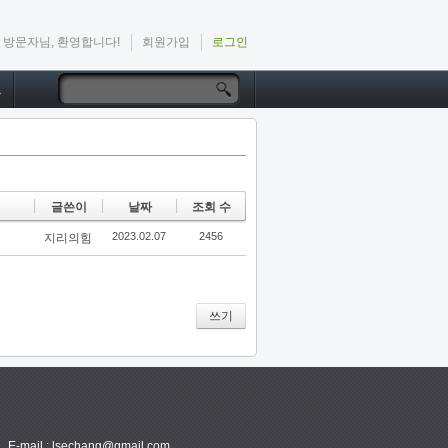
방문자님, 환영합니다!
회원가입
로그인
드
글쓴이
날짜
조회 수
2023.02.07
2456
지리의힘
쓰기
E-mail : lsechang@gmail.com