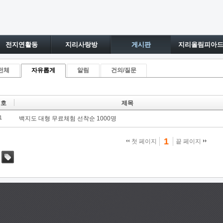
전지연활동
지리사랑방
게시판
지리올림피아
전체
자유롭게
알림
건의/질문
번호
제목
1
백지도 대형 무료체험 선착순 1000명
1
첫 페이지
끝 페이지
태그