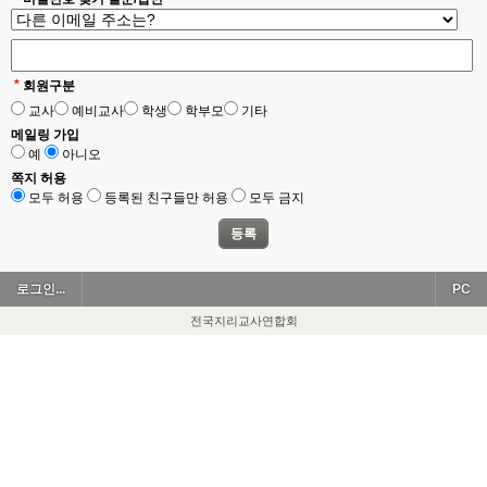
*
회원구분
교사
예비교사
학생
학부모
기타
메일링 가입
예
아니오
쪽지 허용
모두 허용
등록된 친구들만 허용
모두 금지
로그인...
PC
전국지리교사연합회