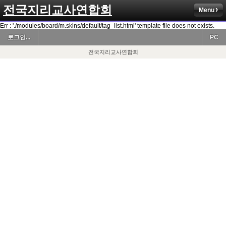
전국지리교사연합회
Menu
Err : './modules/board/m.skins/default/tag_list.html' template file does not exists.
로그인...
PC
전국지리교사연합회