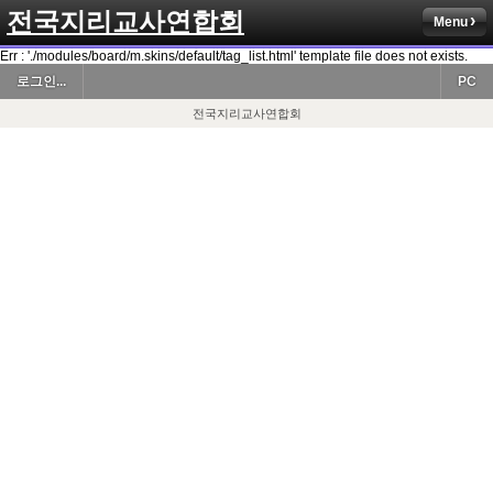
전국지리교사연합회
Menu
Err : './modules/board/m.skins/default/tag_list.html' template file does not exists.
로그인...
PC
전국지리교사연합회