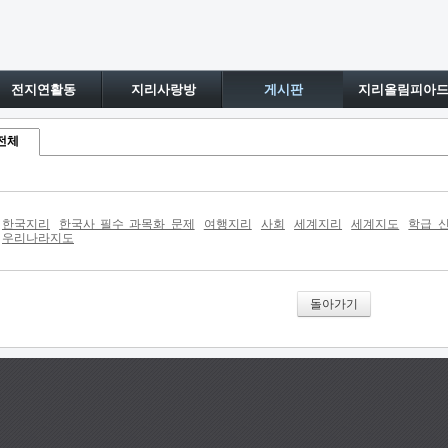
전지연활동
지리사랑방
게시판
지리올림피아
전체
한국지리
한국사 필수 과목화 문제
여행지리
사회
세계지리
세계지도
학급 
우리나라지도
돌아가기