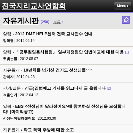
전국지리교사연합회
Menu
자유게시판
[250]
분류
알림 ›
2012 DMZ HELP센터 전국 교사연수 안내
정화영
2012.05.14
알림 ›
「공무원임용시험령」 일부개정령안 입법예고에 대한 대응
[1]
햇빛눈물
2012.05.07
자유롭게 ›
10년차를 넘기신 경기도 선생님들~~~
관리자
2012.04.28
건의/질문 ›
긴급)입법예고 기사를 읽고나서 글 올립니다
[2]
겨울연가
2012.04.12
알림 ›
EBS <선생님이 달라졌어요>에 참여하실 선생님을 모집합니
다! (마지막공고)
선생님이달라졌어요
2012.03.30
자유롭게 ›
학교 폭력 추방에 대한 소고