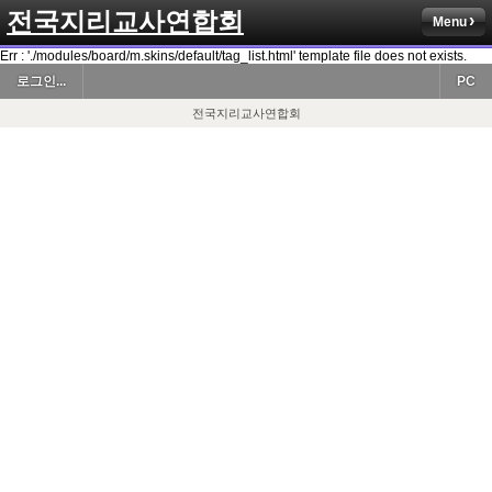
전국지리교사연합회
Menu
Err : './modules/board/m.skins/default/tag_list.html' template file does not exists.
로그인...
PC
전국지리교사연합회