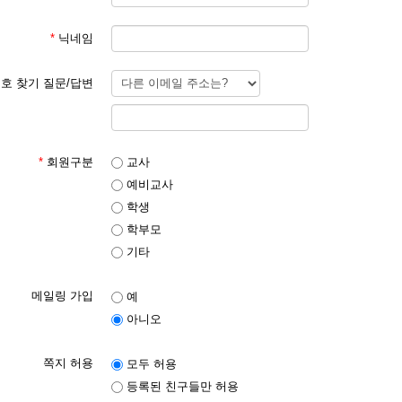
*
닉네임
호 찾기 질문/답변
*
회원구분
교사
예비교사
학생
학부모
기타
메일링 가입
예
아니오
쪽지 허용
모두 허용
등록된 친구들만 허용