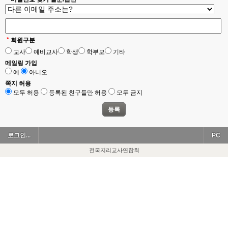
*
회원구분
교사
예비교사
학생
학부모
기타
메일링 가입
예
아니오
쪽지 허용
모두 허용
등록된 친구들만 허용
모두 금지
로그인...
PC
전국지리교사연합회