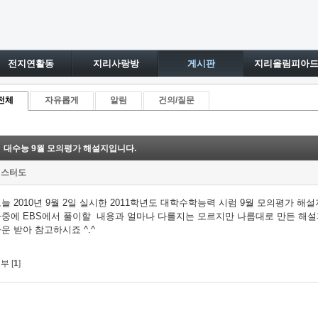
전지연활동
지리사랑방
게시판
지리올림피아
전체
자유롭게
알림
건의/질문
대수능 9월 모의평가 해설지입니다.
미스터도
늘 2010년 9월 2일 실시한 2011학년도 대학수학능력 시럼 9월 모의평가 해
중에 EBS에서 풀이할 내용과 얼마나 다를지는 모르지만 나름대로 만든 해설
운 받아 참고하시죠 ^.^
부 [
1
]