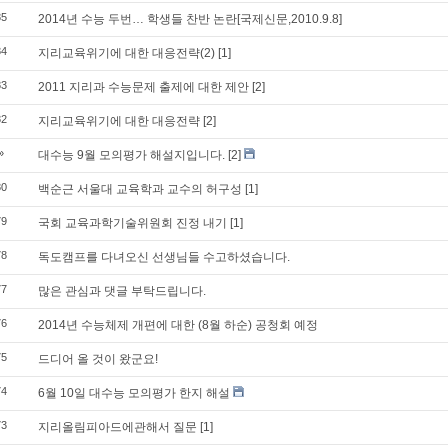
85
2014년 수능 두번… 학생들 찬반 논란[국제신문,2010.9.8]
84
지리교육위기에 대한 대응전략(2)
[1]
83
2011 지리과 수능문제 출제에 대한 제안
[2]
82
지리교육위기에 대한 대응전략
[2]
»
대수능 9월 모의평가 해설지입니다.
[2]
80
백순근 서울대 교육학과 교수의 허구성
[1]
79
국회 교육과학기술위원회 진정 내기
[1]
78
독도캠프를 다녀오신 선생님들 수고하셨습니다.
77
많은 관심과 댓글 부탁드립니다.
76
2014년 수능체제 개편에 대한 (8월 하순) 공청회 예정
75
드디어 올 것이 왔군요!
74
6월 10일 대수능 모의평가 한지 해설
73
지리올림피아드에관해서 질문
[1]