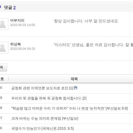
댓글
2
어부지리
항상 감사합니다. 너무 잘 만드셨네요.
2010.09.03 14:05
위상복
'미스터도' 선생님, 좋은 자료 감사합니다. 잘
2010.09.04 09:25
록
번호
제목
90
공청회 관련 지역언론 보도자료 초안
[1]
89
우리의 뜻 관철을 위해 꼭 공청회 참석합시다.
[2]
88
"학습량 많고 어려운 수리 가 피하자" 수리 나 변경 '눈치작전' [부산일보.9.8]
87
크게 바뀌는 수능 의미와 문제점 [부산일보]
86
국영수가 만능인가 [국제신문,2010..9.5]