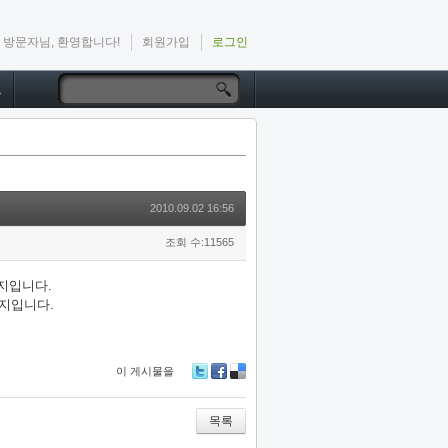
방문자님, 환영합니다!
회원가입
로그인
드
2010.09.02 16:56
조회 수:11565
설지입니다.
지입니다.
이 게시물을
Tw
Fa
De
itte
ce
lici
r
bo
ou
목록
ok
s