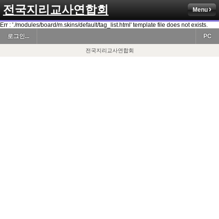
전국지리교사연합회
Menu
Err : './modules/board/m.skins/default/tag_list.html' template file does not exists.
로그인...
PC
전국지리교사연합회