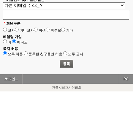
*
회원구분
교사
예비교사
학생
학부모
기타
메일링 가입
예
아니오
쪽지 허용
모두 허용
등록된 친구들만 허용
모두 금지
로그인...
PC
전국지리교사연합회