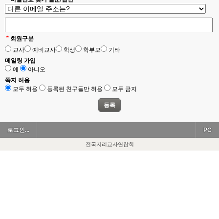
*
회원구분
교사
예비교사
학생
학부모
기타
메일링 가입
예
아니오
쪽지 허용
모두 허용
등록된 친구들만 허용
모두 금지
로그인...
PC
전국지리교사연합회