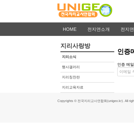
HOME
전지연소개
전지연
지리사랑방
인증
지리소식
인증 메일
행사갤러리
지리칭찬란
지리교육자료
Copyrights © 전국지리교사연합회(unigeo.kr). All right