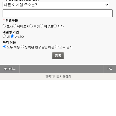
*
회원구분
교사
예비교사
학생
학부모
기타
메일링 가입
예
아니오
쪽지 허용
모두 허용
등록된 친구들만 허용
모두 금지
로그인...
PC
전국지리교사연합회